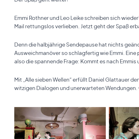
Emmi Rothner und Leo Leike schreiben sich wieder!
Mail rettungslos verlieben. Jetzt geht der Spaß er
Denn die halbjährige Sendepause hat nichts geände
Ausweichmanöver so schlagfertig wie Emmi. Eine pe
also die spannende Frage: Kommt es nach Emmis u
Mit „Alle sieben Wellen“ erfüllt Daniel Glattauer 
witzigen Dialogen und unerwarteten Wendungen.