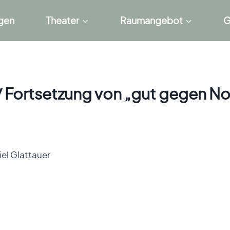
ngen
Theater
Raumangebot
G
“ / Fortsetzung von „gut gegen N
el Glattauer